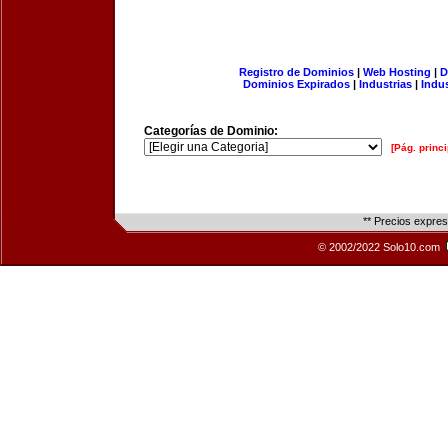
Registro de Dominios
|
Web Hosting
|
D
Dominios Expirados
|
Industrias
|
Indu
Categorías de Dominio:
[Pág. princi
** Precios expre
© 2002/2022 Solo10.com