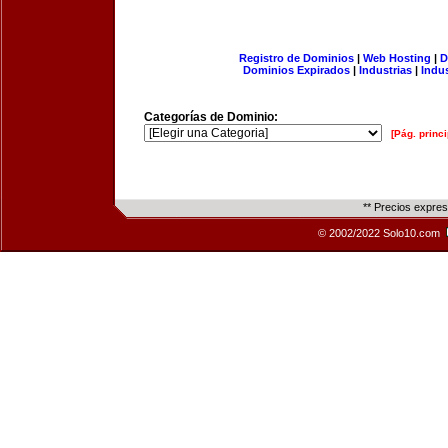
Registro de Dominios
|
Web Hosting
|
D
Dominios Expirados
|
Industrias
|
Indu
Categorías de Dominio:
[Pág. princi
** Precios expre
© 2002/2022 Solo10.com