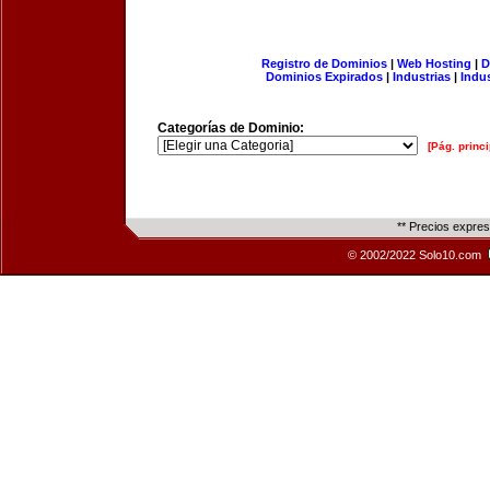
Registro de Dominios
|
Web Hosting
|
D
Dominios Expirados
|
Industrias
|
Indu
Categorías de Dominio:
[Pág. princi
** Precios expre
© 2002/2022 Solo10.com