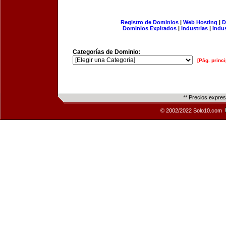
Registro de Dominios
|
Web Hosting
|
D
Dominios Expirados
|
Industrias
|
Indu
Categorías de Dominio:
[Pág. princi
** Precios expre
© 2002/2022 Solo10.com