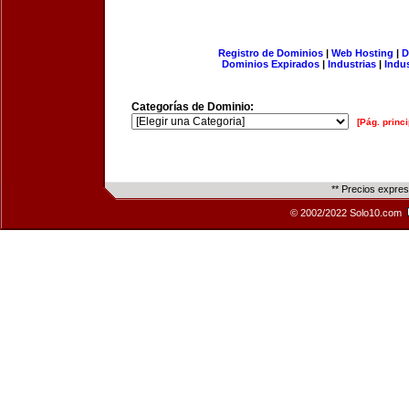
Registro de Dominios
|
Web Hosting
|
D
Dominios Expirados
|
Industrias
|
Indu
Categorías de Dominio:
[Pág. princi
** Precios expre
© 2002/2022 Solo10.com