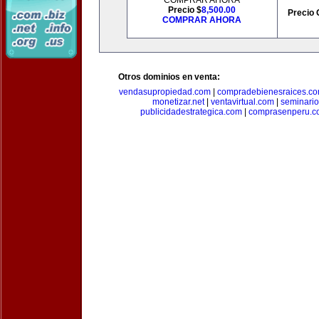
COMPRAR AHORA
Precio $
8,500.00
Precio 
COMPRAR AHORA
Otros dominios en venta:
vendasupropiedad.com
|
compradebienesraices.c
monetizar.net
|
ventavirtual.com
|
seminari
publicidadestrategica.com
|
comprasenperu.c