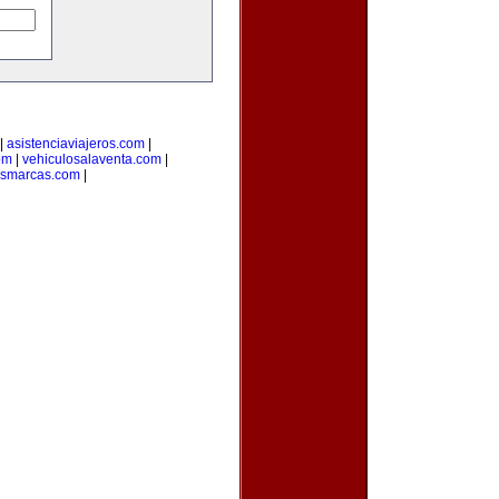
|
asistenciaviajeros.com
|
om
|
vehiculosalaventa.com
|
asmarcas.com
|