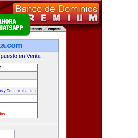
ta.com
 puesto en Venta
M
as y Comercializacion
tas