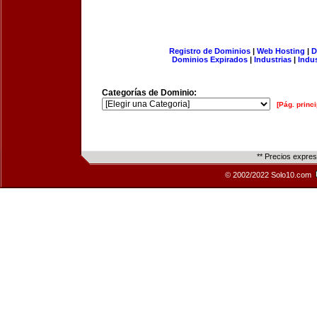
Registro de Dominios
|
Web Hosting
|
D
Dominios Expirados
|
Industrias
|
Indu
Categorías de Dominio:
[Pág. princi
** Precios expre
© 2002/2022 Solo10.com