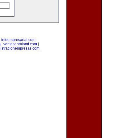
|
infoempresarial.com
|
m
|
ventasenmiami.com
|
istracionempresas.com
|