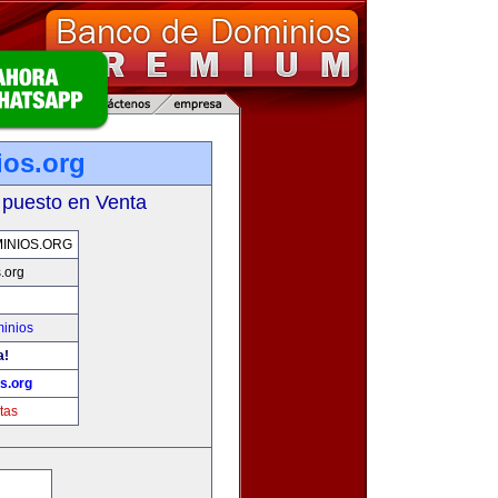
ios.org
 puesto en Venta
INIOS.ORG
.org
inios
a!
s.org
tas