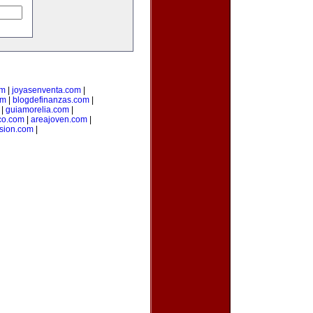
om
|
joyasenventa.com
|
om
|
blogdefinanzas.com
|
|
guiamorelia.com
|
co.com
|
areajoven.com
|
rsion.com
|