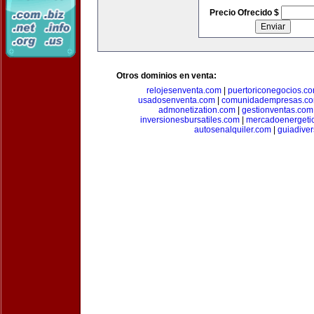
Precio Ofrecido $
Otros dominios en venta:
relojesenventa.com
|
puertoriconegocios.c
usadosenventa.com
|
comunidadempresas.c
admonetization.com
|
gestionventas.com
inversionesbursatiles.com
|
mercadoenergeti
autosenalquiler.com
|
guiadive