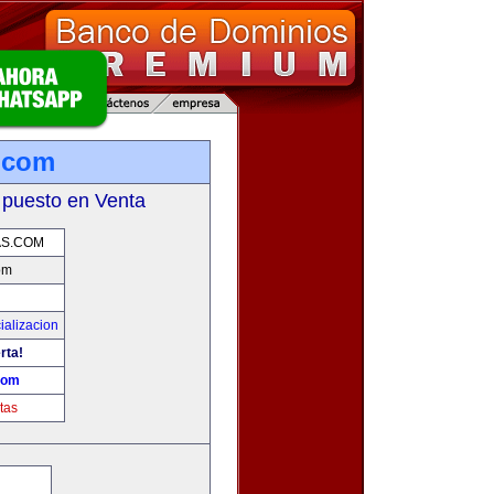
.com
 puesto en Venta
AS.COM
om
ializacion
rta!
com
tas