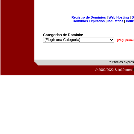
Registro de Dominios
|
Web Hosting
|
D
Dominios Expirados
|
Industrias
|
Indu
Categorías de Dominio:
[Pág. princi
** Precios expre
© 2002/2022 Solo10.com