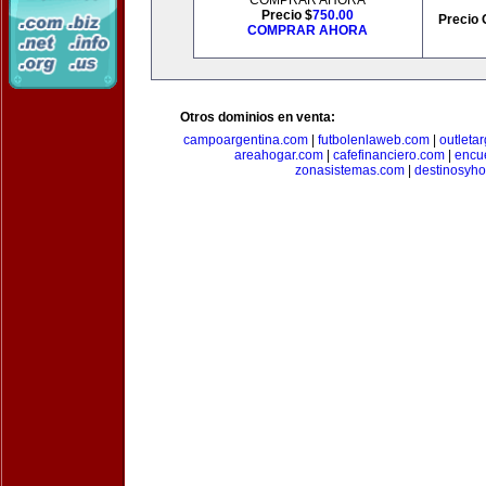
COMPRAR AHORA
Precio $
750.00
Precio 
COMPRAR AHORA
Otros dominios en venta:
campoargentina.com
|
futbolenlaweb.com
|
outleta
areahogar.com
|
cafefinanciero.com
|
encu
zonasistemas.com
|
destinosyho