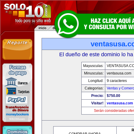
ventasusa.
El dueño de este dominio lo ha
Mayusculas:
VENTASUSA.C
Minusculas:
ventasusa.com
Longitud:
9 caracteres
Categorias:
Ventas y Comerc
Precio:
$750.00
Visitar!
ventasusa.com
Serán consideradas ofer
R