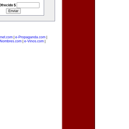
Ofrecido $
rnet.com
|
e-Propaganda.com
|
eNombres.com
|
e-Vinos.com
|