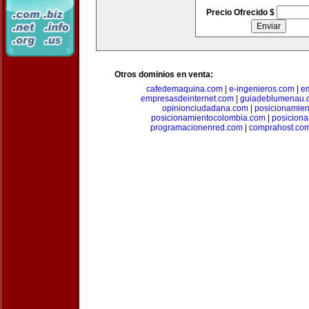
Precio Ofrecido $
Otros dominios en venta:
cafedemaquina.com
|
e-ingenieros.com
|
e
empresasdeinternet.com
|
guiadeblumenau.
opinionciudadana.com
|
posicionamien
posicionamientocolombia.com
|
posicion
programacionenred.com
|
comprahost.co