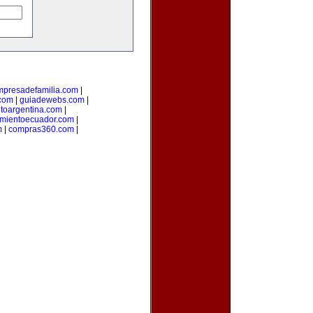
mpresadefamilia.com
|
com
|
guiadewebs.com
|
toargentina.com
|
amientoecuador.com
|
m
|
compras360.com
|