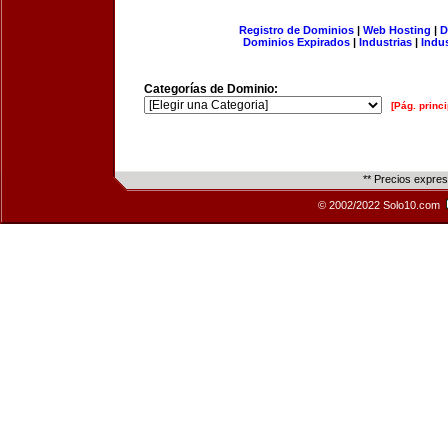
Registro de Dominios
|
Web Hosting
|
D
Dominios Expirados
|
Industrias
|
Indu
Categorías de Dominio:
[Pág. princi
** Precios expre
© 2002/2022 Solo10.com