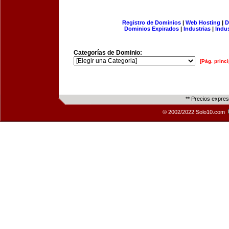
Registro de Dominios
|
Web Hosting
|
D
Dominios Expirados
|
Industrias
|
Indu
Categorías de Dominio:
[Pág. princi
** Precios expre
© 2002/2022 Solo10.com