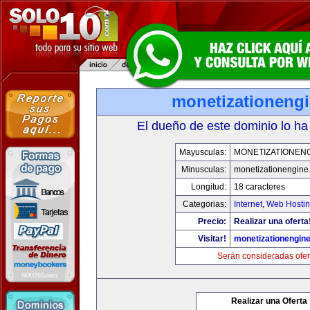
monetizationeng
El dueño de este dominio lo ha
Mayusculas:
MONETIZATIONEN
Minusculas:
monetizationengine
Longitud:
18 caracteres
Categorias:
Internet
,
Web Hostin
Precio:
Realizar una oferta
Visitar!
monetizationengin
Serán consideradas ofer
Realizar una Oferta