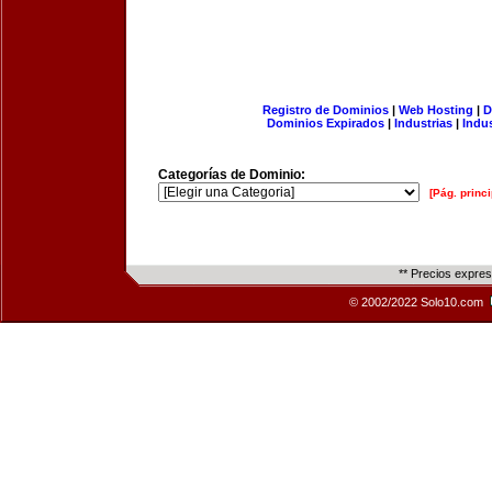
Registro de Dominios
|
Web Hosting
|
D
Dominios Expirados
|
Industrias
|
Indu
Categorías de Dominio:
[Pág. princi
** Precios expre
© 2002/2022 Solo10.com