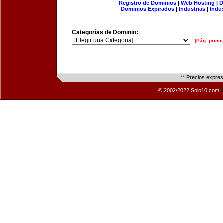
Registro de Dominios
|
Web Hosting
|
D
Dominios Expirados
|
Industrias
|
Indu
Categorías de Dominio:
[Pág. princi
** Precios expre
© 2002/2022 Solo10.com