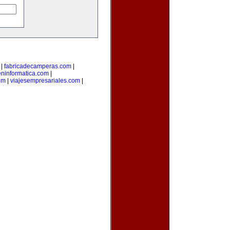
|
fabricadecamperas.com
|
eninformatica.com
|
om
|
viajesempresariales.com
|