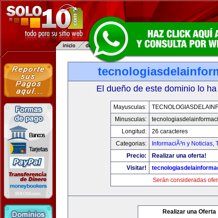
tecnologiasdelainfo
El dueño de este dominio lo ha
Mayusculas:
TECNOLOGIASDELAIN
Minusculas:
tecnologiasdelainformac
Longitud:
26 caracteres
Categorias:
InformaciÃ³n y Noticias
,
Precio:
Realizar una oferta!
Visitar!
tecnologiasdelainforma
Serán consideradas ofer
Realizar una Oferta