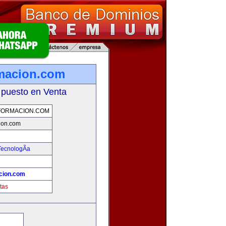
rmacion.com
 puesto en Venta
FORMACION.COM
ion.com
TecnologÃ­a
cion.com
tas