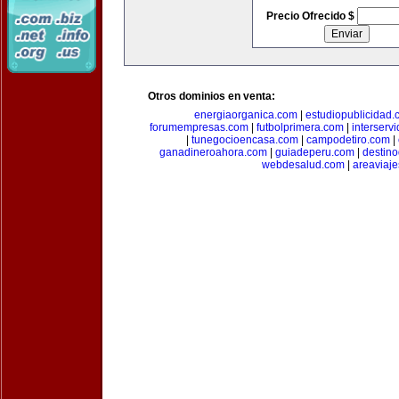
Precio Ofrecido $
Otros dominios en venta:
energiaorganica.com
|
estudiopublicidad.
forumempresas.com
|
futbolprimera.com
|
interserv
|
tunegocioencasa.com
|
campodetiro.com
|
ganadineroahora.com
|
guiadeperu.com
|
destin
webdesalud.com
|
areaviaj