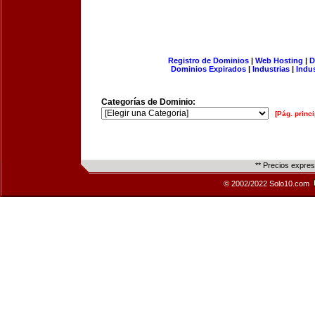
Registro de Dominios
|
Web Hosting
|
D
Dominios Expirados
|
Industrias
|
Indu
Categorías de Dominio:
[Pág. princi
** Precios expre
© 2002/2022 Solo10.com