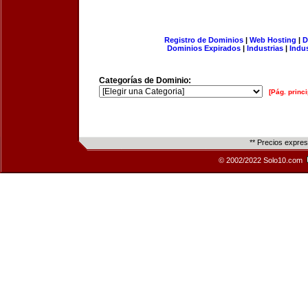
Registro de Dominios
|
Web Hosting
|
D
Dominios Expirados
|
Industrias
|
Indu
Categorías de Dominio:
[Pág. princi
** Precios expre
© 2002/2022 Solo10.com