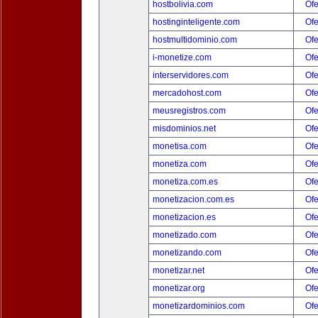
hostbolivia.com
Ofe
hostinginteligente.com
Ofe
hostmultidominio.com
Ofe
i-monetize.com
Ofe
interservidores.com
Ofe
mercadohost.com
Ofe
meusregistros.com
Ofe
misdominios.net
Ofe
monetisa.com
Ofe
monetiza.com
Ofe
monetiza.com.es
Ofe
monetizacion.com.es
Ofe
monetizacion.es
Ofe
monetizado.com
Ofe
monetizando.com
Ofe
monetizar.net
Ofe
monetizar.org
Ofe
monetizardominios.com
Ofe