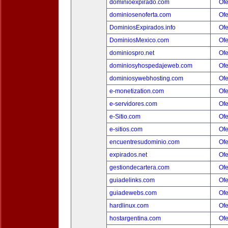
dominioexpirado.com
Ofe
dominiosenoferta.com
Ofe
DominiosExpirados.info
Ofe
DominiosMexico.com
Ofe
dominiospro.net
Ofe
dominiosyhospedajeweb.com
Ofe
dominiosywebhosting.com
Ofe
e-monetization.com
Ofe
e-servidores.com
Ofe
e-Sitio.com
Ofe
e-sitios.com
Ofe
encuentresudominio.com
Ofe
expirados.net
Ofe
gestiondecartera.com
Ofe
guiadelinks.com
Ofe
guiadewebs.com
Ofe
hardlinux.com
Ofe
hostargentina.com
Ofe