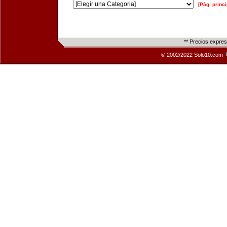
[Pág. princi
** Precios expre
© 2002/2022 Solo10.com